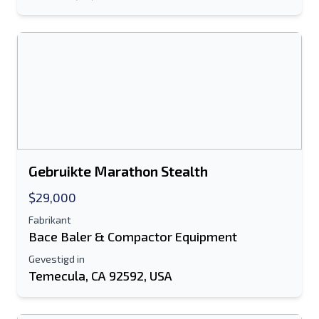
Stuur vermelding naar e-mail
Voor-en achternaam
Sms-lijst naar mobiel apparaat
E-mailadres
Je volledige naam
Gebruikte Marathon Stealth
Mobiel
$29,000
Extra informatie
Fabrikant
Bace Baler & Compactor Equipment
Gevestigd in
Sturen
Temecula, CA 92592, USA