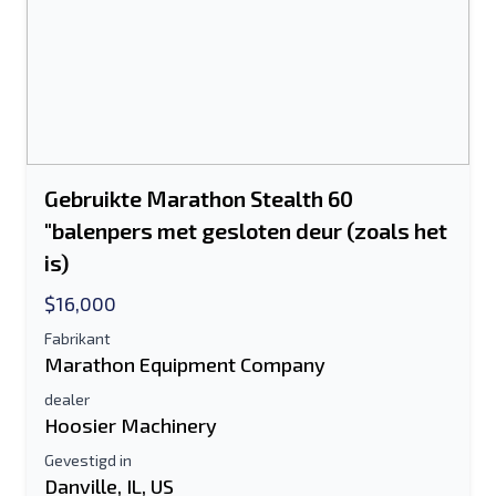
Gebruikte Marathon Stealth 60
"balenpers met gesloten deur (zoals het
is)
$16,000
Stuur naar een vriend
Fabrikant
Marathon Equipment Company
dealer
Het veld E-mailadres of Mobiel nummer
Hoosier Machinery
is verplicht
Gevestigd in
Danville, IL, US
Send a Message