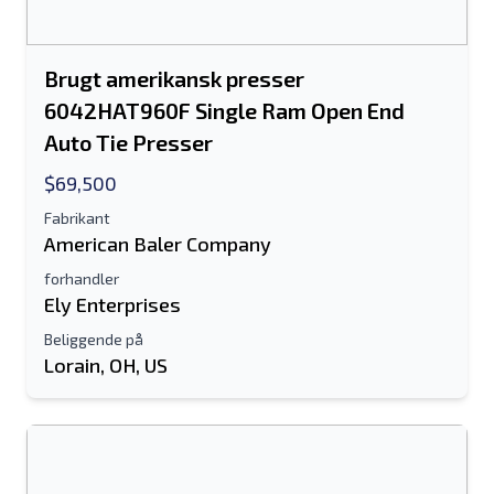
Brugt amerikansk presser
Send til en ven
6042HAT960F Single Ram Open End
Auto Tie Presser
Der kræves enten e-mail-adresse eller
$69,500
mobilnummerfelt
Fabrikant
Send a Message
American Baler Company
Send fortegnelse til e-mail
forhandler
Ely Enterprises
Fulde navn
Beliggende på
Tekstoversigt til mobilenhed
Lorain, OH, US
Email adresse
Dit fulde navn