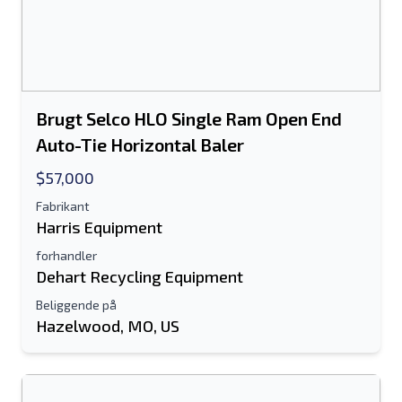
Mobil
Yderligere Information
Brugt Selco HLO Single Ram Open End
Sende
Auto-Tie Horizontal Baler
$57,000
Fabrikant
Harris Equipment
Sende
forhandler
Dehart Recycling Equipment
Beliggende på
Hazelwood, MO, US