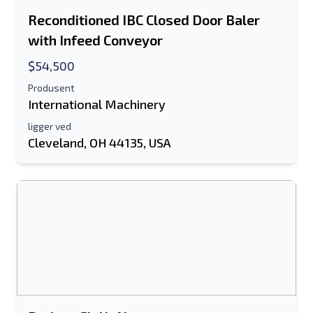
Reconditioned IBC Closed Door Baler
with Infeed Conveyor
$54,500
Produsent
International Machinery
Send til en venn
ligger ved
Cleveland, OH 44135, USA
Det kreves enten e-postadresse eller
mobilnummerfelt
Send a Message
Send oppføring til e-post
Fullt navn
Tekstoppføring til mobilenhet