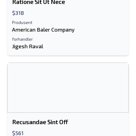
Ratione Sit Ut Nece
Epostadresse
$318
Produsent
Ditt fulle navn
American Baler Company
forhandler
Mobil
Jigesh Raval
Tilleggsinformasjon
Sende
Sende
Recusandae Sint Off
$561