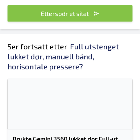
Etterspør et sitat
Ser fortsatt etter
Full utstenget
lukket dør, manuell bånd,
horisontale pressere?
Brukte Gemini 3560 lukket dør Full-ut