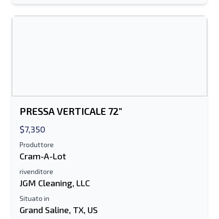
Invia ad un amico
Il campo Indirizzo e-mail o Numero di
cellulare è obbligatorio
Send a Message
Invia la scheda all'e-mail
PRESSA VERTICALE 72"
Nome e cognome
$7,350
Produttore
Elenco di testo su dispositivo mobile
Cram-A-Lot
rivenditore
Indirizzo e-mail
JGM Cleaning, LLC
Situato in
Il tuo nome completo
Grand Saline, TX, US