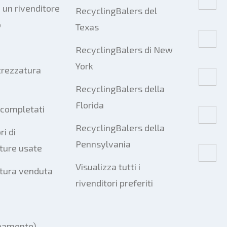
 un rivenditore
RecyclingBalers del
o
Texas
RecyclingBalers di New
York
trezzatura
RecyclingBalers della
Florida
 completati
RecyclingBalers della
ri di
Pennsylvania
ture usate
Visualizza tutti i
tura venduta
rivenditori preferiti
mamente)