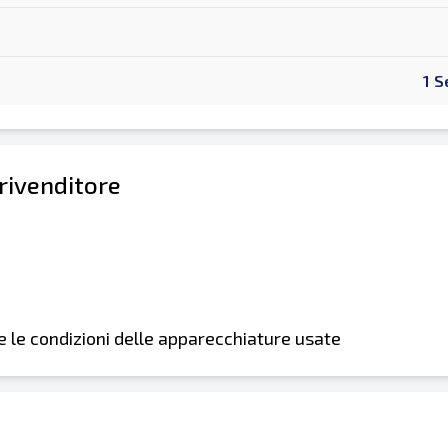
1 S
 rivenditore
i e le condizioni delle apparecchiature usate