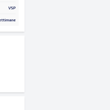
VSP
ettimane