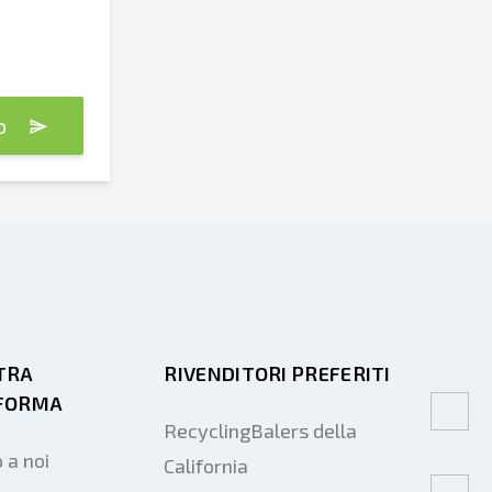
vo
Spedire
Spedire
TRA
RIVENDITORI PREFERITI
FORMA
RecyclingBalers della
 a noi
California