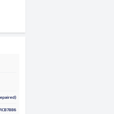
Repaired)
RCB7886