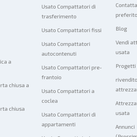
Contatta
Usato Compattatori di
preferit
trasferimento
Blog
Usato Compattatori fissi
Vendi at
Usato Compattatori
usata
autocontenuti
ica a
Progetti
Usato Compattatori pre-
frantoio
rivendito
rta chiusa a
attrezza
Usato Compattatori a
coclea
Attrezza
orta chiusa
usata
Usato Compattatori di
appartamenti
Annunci
(Prossi