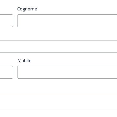
Cognome
re è obbligatorio
Mobile