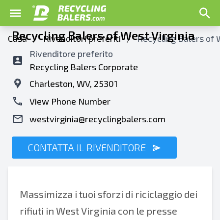
Recycling Balers of West Virginia
Casa
/
Rivenditori preferiti
/
Recycling Balers of 
Rivenditore preferito
Recycling Balers Corporate
Charleston, WV, 25301
View Phone Number
westvirginia@recyclingbalers.com
CONTATTA IL RIVENDITORE
Massimizza i tuoi sforzi di riciclaggio dei
rifiuti in West Virginia con le presse