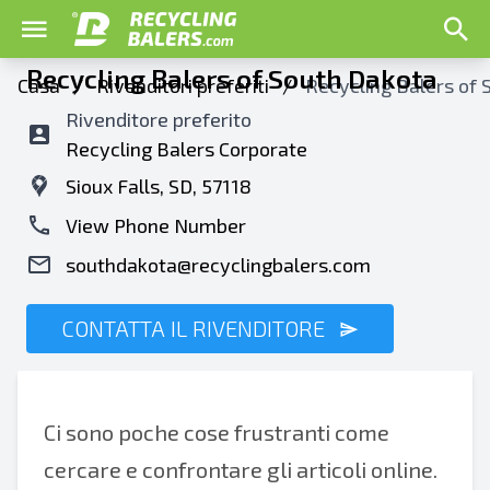
Recycling Balers of South Dakota
Casa
/
Rivenditori preferiti
/
Recycling Balers of 
Rivenditore preferito
Recycling Balers Corporate
Sioux Falls, SD, 57118
View Phone Number
southdakota@recyclingbalers.com
CONTATTA IL RIVENDITORE
Ci sono poche cose frustranti come
cercare e confrontare gli articoli online.