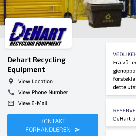
VEDLIKE
Dehart Recycling
Fra vår e
Equipment
gjenoppby
førstekla
View Location
dette ut
View Phone Number
View E-Mail
RESERVE
DeHart ti
KONTAKT
FORHANDLEREN