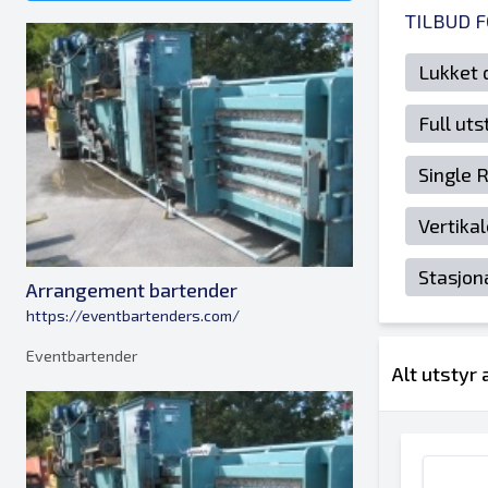
TILBUD 
Lukket 
Full ut
Single 
Vertika
Stasjo
Arrangement bartender
https://eventbartenders.com/
Eventbartender
Alt utstyr