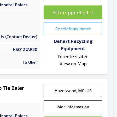
izontal Balers
Etterspør et sitat
Se telefonnummer
 Is (Contact Dealer)
Dehart Recycling
Equipment
HSO127AR30
forente stater
16 Uker
View on Map
 Tie Baler
Hazelwood, MO, US
Mer informasjon
izontal Balers