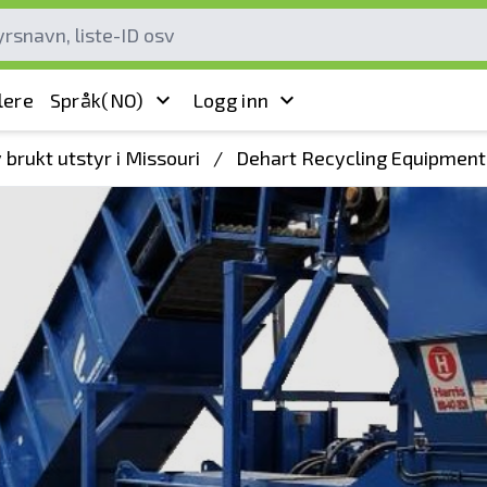
lere
Språk
(NO)
Logg inn
brukt utstyr i Missouri
/
Dehart Recycling Equipment