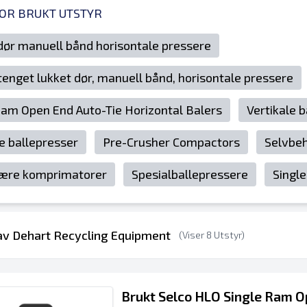
FOR BRUKT UTSTYR
dør manuell bånd horisontale pressere
stenget lukket dør, manuell bånd, horisontale pressere
Ram Open End Auto-Tie Horizontal Balers
Vertikale 
le ballepresser
Pre-Crusher Compactors
Selvbe
nære komprimatorer
Spesialballepressere
Singl
 av Dehart Recycling Equipment
(Viser 8 Utstyr)
Brukt Selco HLO Single Ram O