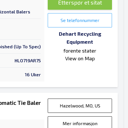
Etterspør et sitat
izontal Balers
Se telefonnummer
Dehart Recycling
Equipment
ished (Up To Spec)
forente stater
View on Map
HLO719AR75
16 Uker
matic Tie Baler
Hazelwood, MO, US
Mer informasjon