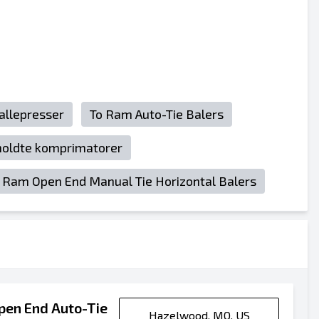
ballepresser
To Ram Auto-Tie Balers
holdte komprimatorer
e Ram Open End Manual Tie Horizontal Balers
pen End Auto-Tie
Hazelwood, MO, US