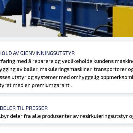
HOLD AV GJENVINNINGSUTSTYR
rfaring med å reparere og vedlikeholde kundens maskin
gging av baller, makuleringsmaskiner, transportører og gj
sses utstyr og systemer med omhyggelig oppmerksomhet 
styret med en premiumgaranti.
DELER TIL PRESSER
lbyr deler fra alle produsenter av resirkuleringsutstyr o