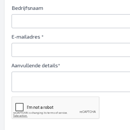
Je volledige naam
Bedrijfsnaam
Mobiel
Extra informatie
E-mailadres *
Aanvullende details*