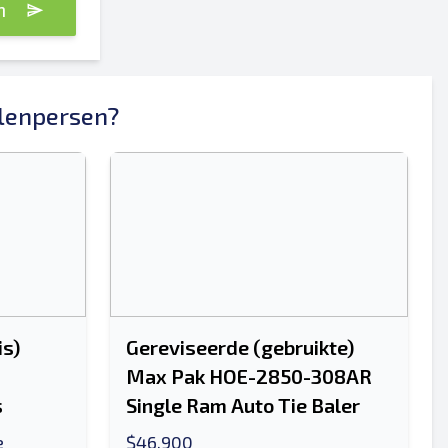
n
alenpersen?
is)
Gereviseerde (gebruikte)
Max Pak HOE-2850-308AR
s
Single Ram Auto Tie Baler
e
$46,900