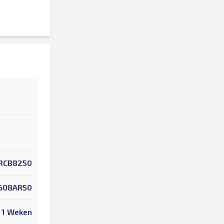
RCB8250
608AR50
1 Weken