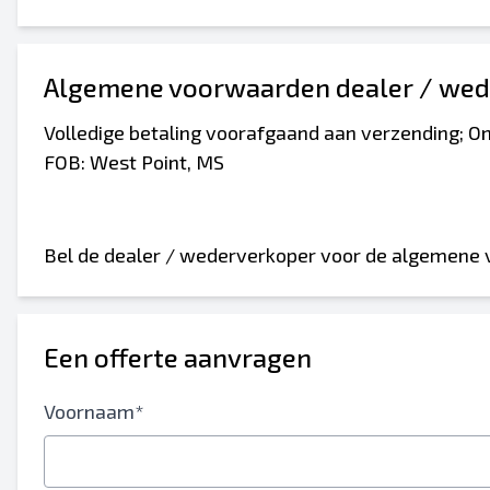
Algemene voorwaarden dealer / wed
Volledige betaling voorafgaand aan verzending
Stuur naar een vriend
FOB: West Point, MS
Het veld E-mailadres of Mobiel nummer is v
Bel de dealer / wederverkoper voor de algemene
Stuur vermelding naar e-mail
Send a Message
Voor-en achternaam
Een offerte aanvragen
Sms-lijst naar mobiel apparaat
Voornaam*
E-mailadres