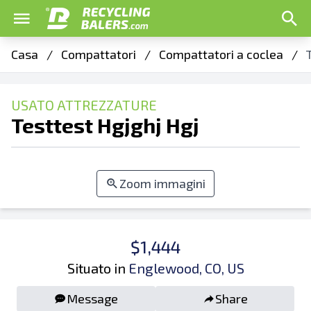
Casa
/
Compattatori
/
Compattatori a coclea
/
USATO ATTREZZATURE
Testtest Hgjghj Hgj
Zoom immagini
$1,444
Situato in
Englewood, CO, US
Message
Share