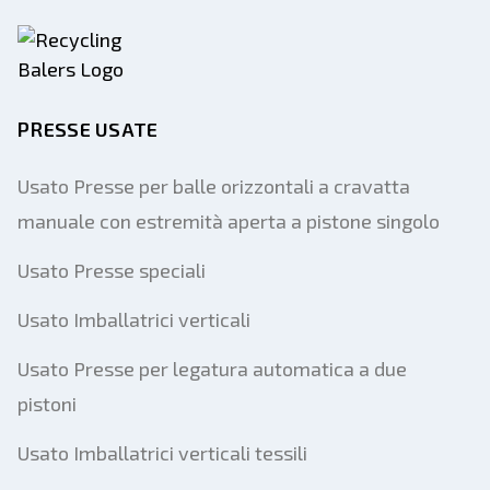
Il tuo nome completo
Mobile
Informazioni aggiuntive
PRESSE USATE
Spedire
Usato Presse per balle orizzontali a cravatta
manuale con estremità aperta a pistone singolo
Usato Presse speciali
Usato Imballatrici verticali
Spedire
Usato Presse per legatura automatica a due
pistoni
Usato Imballatrici verticali tessili