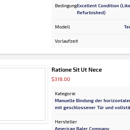
Bedingung
Excellent Condition (Li
Refurbished)
Modell
Te
Vorlaufzeit
Ratione Sit Ut Nece
$318.00
Kategorie
Manuelle Bindung der horizontale
mit geschlossener Tür und volls
Hersteller
American Baler Company