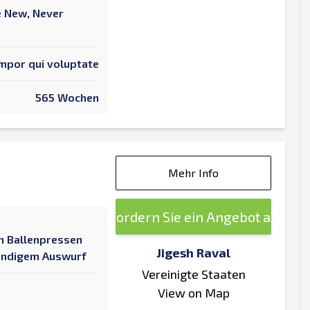
ke New, Never
mpor qui voluptate
565 Wochen
Mehr Info
Fordern Sie ein Angebot an
n Ballenpressen
Jigesh Raval
tändigem Auswurf
Vereinigte Staaten
View on Map