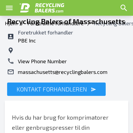
Recycling Balers of Massachusetts
Hjem
/
Foretrukne forhandlere
/
Recycling Baler
Foretrukket forhandler
PBE Inc
View Phone Number
massachusetts@recyclingbalers.com
KONTAKT FORHANDLEREN
Hvis du har brug for komprimatorer
eller genbrugspresser til din