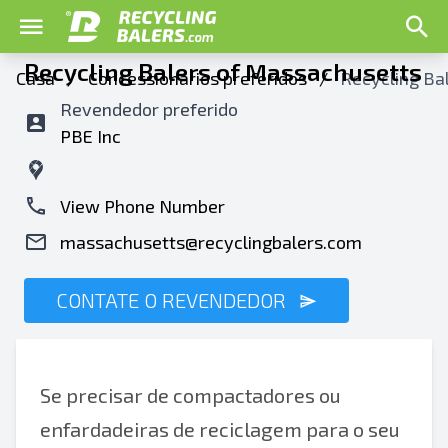
Recycling Balers of Massachusetts
Casa
/
Concessionários preferidos
/
Recycling Ba
Revendedor preferido
PBE Inc
View Phone Number
massachusetts@recyclingbalers.com
CONTATE O REVENDEDOR
Se precisar de compactadores ou
enfardadeiras de reciclagem para o seu