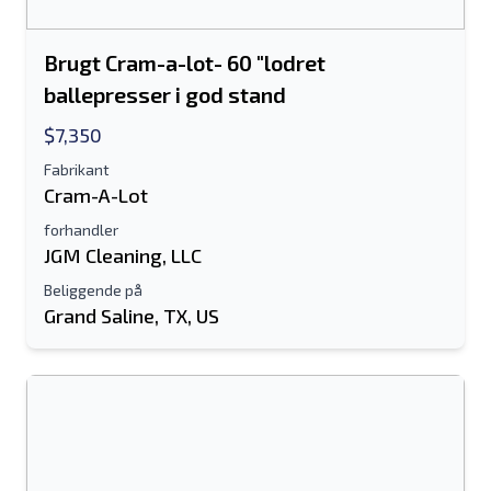
Brugt Cram-a-lot- 60 "lodret
ballepresser i god stand
Send til en ven
$7,350
Fabrikant
Der kræves enten e-mail-adresse eller
Cram-A-Lot
mobilnummerfelt
forhandler
JGM Cleaning, LLC
Send a Message
Send fortegnelse til e-mail
Beliggende på
Grand Saline, TX, US
Fulde navn
Tekstoversigt til mobilenhed
Email adresse
Dit fulde navn