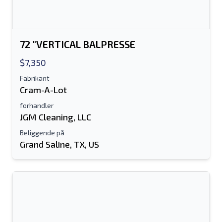
Mobil
72 "VERTICAL BALPRESSE
Yderligere Information
$7,350
Sende
Fabrikant
Cram-A-Lot
forhandler
JGM Cleaning, LLC
Beliggende på
Grand Saline, TX, US
Sende