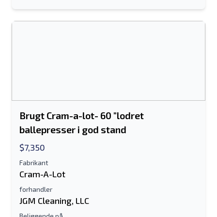
Send til en ven
Brugt Cram-a-lot- 60 "lodret
Der kræves enten e-mail-adresse eller
ballepresser i god stand
mobilnummerfelt
$7,350
Send a Message
Fabrikant
Send fortegnelse til e-mail
Cram-A-Lot
Fulde navn
forhandler
JGM Cleaning, LLC
Tekstoversigt til mobilenhed
Beliggende på