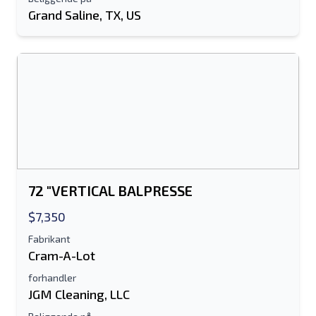
Grand Saline, TX, US
Email adresse
Dit fulde navn
Mobil
Yderligere Information
Sende
72 "VERTICAL BALPRESSE
$7,350
Fabrikant
Cram-A-Lot
Sende
forhandler
JGM Cleaning, LLC