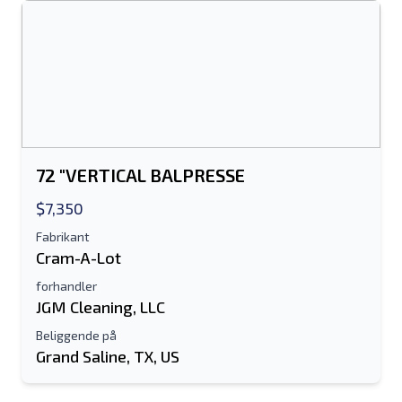
Send til en ven
Der kræves enten e-mail-adresse eller
72 "VERTICAL BALPRESSE
mobilnummerfelt
$7,350
Send a Message
Fabrikant
Send fortegnelse til e-mail
Cram-A-Lot
forhandler
Fulde navn
JGM Cleaning, LLC
Tekstoversigt til mobilenhed
Beliggende på
Grand Saline, TX, US
Email adresse