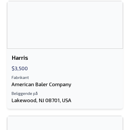
Dit fulde navn
Mobil
Yderligere Information
Sende
Harris
$3,500
Fabrikant
American Baler Company
Beliggende på
Sende
Lakewood, NJ 08701, USA