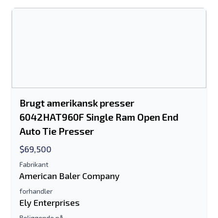
Send til en ven
Der kræves enten e-mail-adresse eller
Brugt amerikansk presser
mobilnummerfelt
6042HAT960F Single Ram Open End
Auto Tie Presser
Send a Message
Send fortegnelse til e-mail
$69,500
Fulde navn
Fabrikant
American Baler Company
Tekstoversigt til mobilenhed
forhandler
Ely Enterprises
Email adresse
Beliggende på