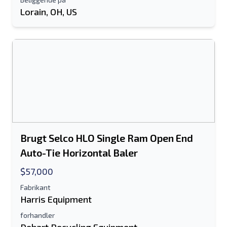
Lorain, OH, US
Dit fulde navn
Mobil
Yderligere Information
Sende
Brugt Selco HLO Single Ram Open End
Auto-Tie Horizontal Baler
$57,000
Sende
Fabrikant
Harris Equipment
forhandler