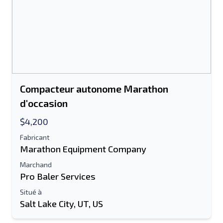
Compacteur autonome Marathon
d'occasion
$4,200
Fabricant
Marathon Equipment Company
Envoyer à un ami
Marchand
Pro Baler Services
Situé à
Le champ Adresse e-mail ou Numéro de
Salt Lake City, UT, US
portable est obligatoire