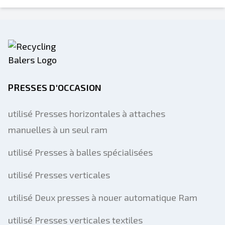
Send a Message
Envoyer la liste par e-mail
Nom complet
Liste de texte sur un appareil mobile
PRESSES D'OCCASION
Adresse e-mail
utilisé Presses horizontales à attaches
Ton nom complet
manuelles à un seul ram
Mobile
utilisé Presses à balles spécialisées
Information additionnelle
utilisé Presses verticales
utilisé Deux presses à nouer automatique Ram
Envoyer
utilisé Presses verticales textiles