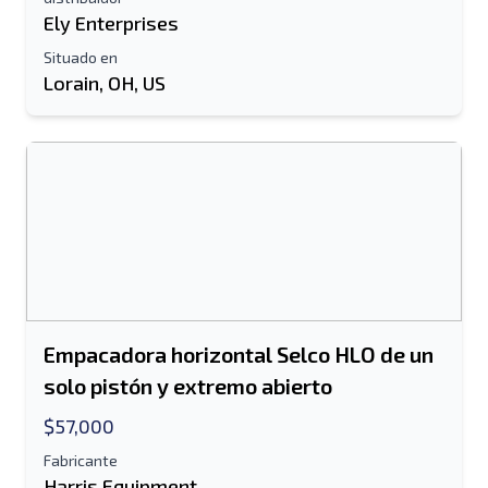
Ely Enterprises
Situado en
Lorain, OH, US
Enviar a un amigo
Se requiere el campo de dirección de
Empacadora horizontal Selco HLO de un
correo electrónico o número de teléfono
solo pistón y extremo abierto
móvil
$57,000
Send a Message
Fabricante
Enviar listado a correo electrónico
Harris Equipment