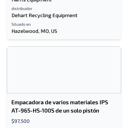
Nombre completo
distribuidor
Dehart Recycling Equipment
Listado de mensajes de texto al dispositivo
Situado en
Hazelwood, MO, US
móvil
Dirección de correo electrónico
Tu nombre completo
Móvil
Información Adicional
Enviar
Empacadora de varios materiales IPS
AT-965-HS-100S de un solo pistón
$97,500