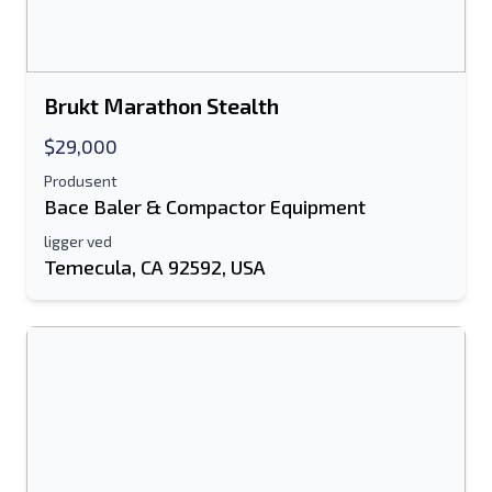
Tekstoppføring til mobilenhet
Epostadresse
Brukt Marathon Stealth
Ditt fulle navn
$29,000
Mobil
Produsent
Bace Baler & Compactor Equipment
Tilleggsinformasjon
ligger ved
Temecula, CA 92592, USA
Sende
Sende