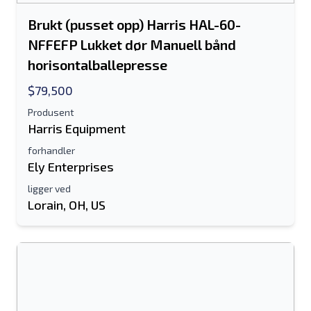
Brukt (pusset opp) Harris HAL-60-
NFFEFP Lukket dør Manuell bånd
horisontalballepresse
$79,500
Produsent
Harris Equipment
Send til en venn
forhandler
Ely Enterprises
Det kreves enten e-postadresse eller
ligger ved
Lorain, OH, US
mobilnummerfelt
Send a Message
Send oppføring til e-post
Fullt navn