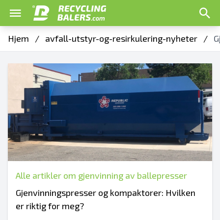
Hjem
/
avfall-utstyr-og-resirkulering-nyheter
/
G
Alle artikler om gjenvinning av ballepresser
Gjenvinningspresser og kompaktorer: Hvilken
er riktig for meg?