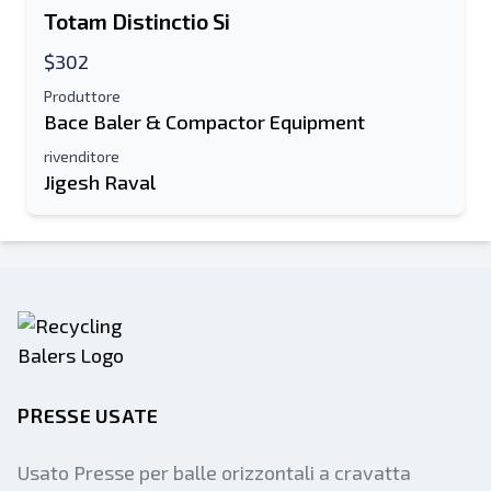
Totam Distinctio Si
Elenco di testo su dispositivo mobile
$302
Indirizzo e-mail
Produttore
Bace Baler & Compactor Equipment
Il tuo nome completo
rivenditore
Jigesh Raval
Mobile
Informazioni aggiuntive
Spedire
PRESSE USATE
Usato Presse per balle orizzontali a cravatta
Spedire