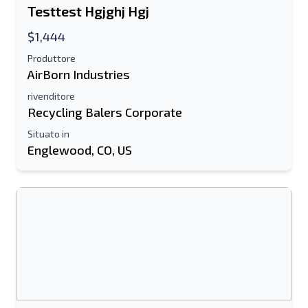
Testtest Hgjghj Hgj
$1,444
Produttore
AirBorn Industries
rivenditore
Recycling Balers Corporate
Situato in
Englewood, CO, US
Invia ad un amico
Il campo Indirizzo e-mail o Numero di
cellulare è obbligatorio
Send a Message
Invia la scheda all'e-mail
Nome e cognome