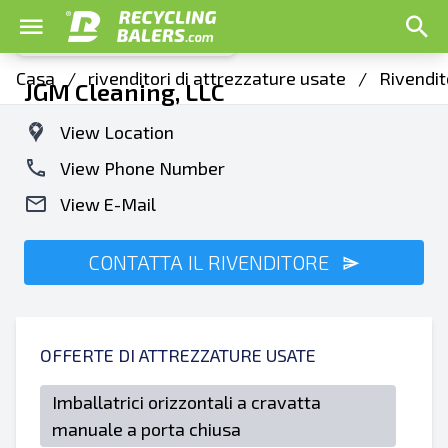
Casa
/
rivenditori di attrezzature usate
/
Rivendit
JGM Cleaning, LLC
View Location
View Phone Number
View E-Mail
CONTATTA IL RIVENDITORE
OFFERTE DI ATTREZZATURE USATE
Imballatrici orizzontali a cravatta
manuale a porta chiusa