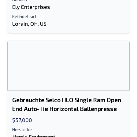
Ely Enterprises
Befindet sich
An einen Freund senden
Lorain, OH, US
Es ist entweder eine E-Mail-Adresse oder
ein Feld für die Handynummer
erforderlich
Send a Message
Listing per E-Mail senden
Vollständiger Name
Gebrauchte Selco HLO Single Ram Open
Textliste auf Mobilgerät
End Auto-Tie Horizontal Ballenpresse
E-Mail-Addresse
$57,000
Hersteller
Harris Equipment