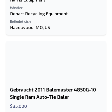
Ihren vollständigen Namen
Händler
Handy, Mobiltelefon
Dehart Recycling Equipment
Befindet sich
zusätzliche Information
Hazelwood, MO, US
Senden
Senden
Gebraucht 2011 Balemaster 4850G-10
Single Ram Auto-Tie Baler
$85,000