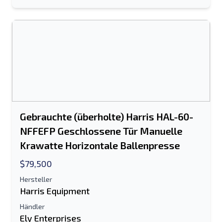
Gebrauchte (überholte) Harris HAL-60-
NFFEFP Geschlossene Tür Manuelle
Krawatte Horizontale Ballenpresse
$79,500
An einen Freund senden
Hersteller
Harris Equipment
Es ist entweder eine E-Mail-Adresse oder
Händler
ein Feld für die Handynummer
Ely Enterprises