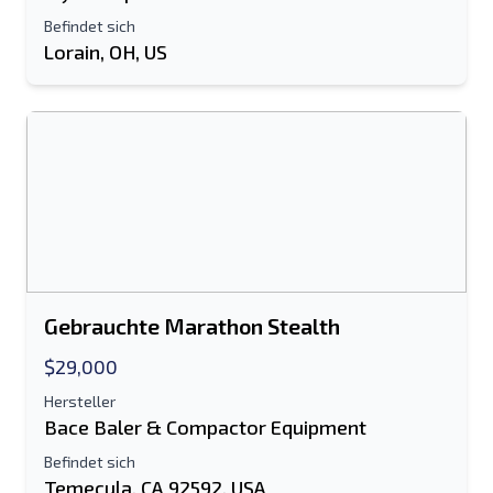
erforderlich
Befindet sich
Send a Message
Lorain, OH, US
Listing per E-Mail senden
Vollständiger Name
Textliste auf Mobilgerät
E-Mail-Addresse
Ihren vollständigen Namen
Gebrauchte Marathon Stealth
Handy, Mobiltelefon
$29,000
zusätzliche Information
Hersteller
Bace Baler & Compactor Equipment
Senden
Befindet sich
Temecula, CA 92592, USA