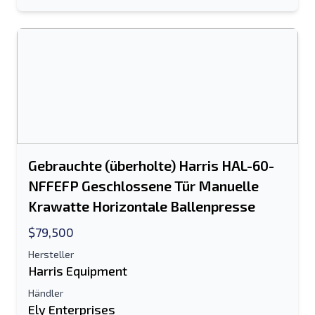
Gebrauchte (überholte) Harris HAL-60-
NFFEFP Geschlossene Tür Manuelle
Krawatte Horizontale Ballenpresse
$79,500
An einen Freund senden
Hersteller
Harris Equipment
Es ist entweder eine E-Mail-Adresse oder
Händler
ein Feld für die Handynummer
Ely Enterprises