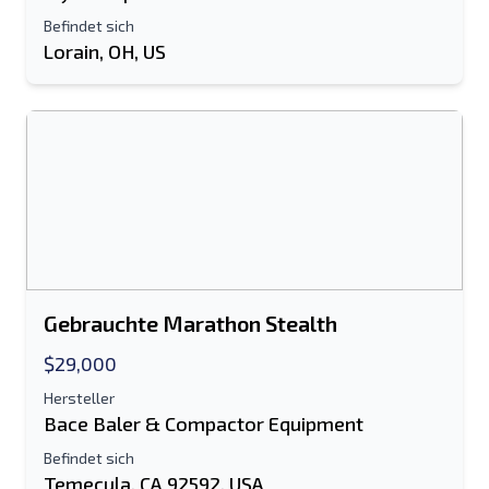
erforderlich
Befindet sich
Send a Message
Lorain, OH, US
Listing per E-Mail senden
Vollständiger Name
Textliste auf Mobilgerät
E-Mail-Addresse
Ihren vollständigen Namen
Gebrauchte Marathon Stealth
Handy, Mobiltelefon
$29,000
zusätzliche Information
Hersteller
Bace Baler & Compactor Equipment
Senden
Befindet sich
Temecula, CA 92592, USA