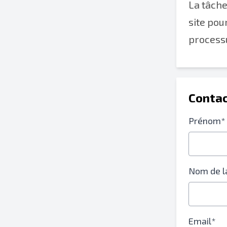
La tâche
site pou
processu
Contac
Prénom*
Nom de l
Email*