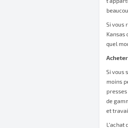
t'apparti
beaucoup
Si vous 
Kansas o
quel mod
Acheter
Si vous 
moins pe
presses 
de gamme
et travai
L'achat 