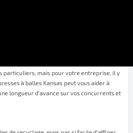
rotéger notre planète est de recycler dans la
articuliers, mais pour votre entreprise, il y
presses à balles Kansas peut vous aider à
t une longueur d'avance sur vos concurrents et
les de recyclage, mais pas si facile d'affiner