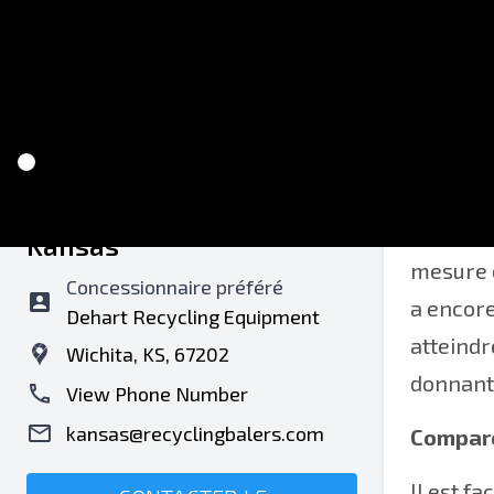
Recycling Balers of
L'un des
Kansas
mesure d
Concessionnaire préféré
a encore
Dehart Recycling Equipment
atteindr
Wichita, KS, 67202
donnant 
View Phone Number
kansas@recyclingbalers.com
Compare
Il est f