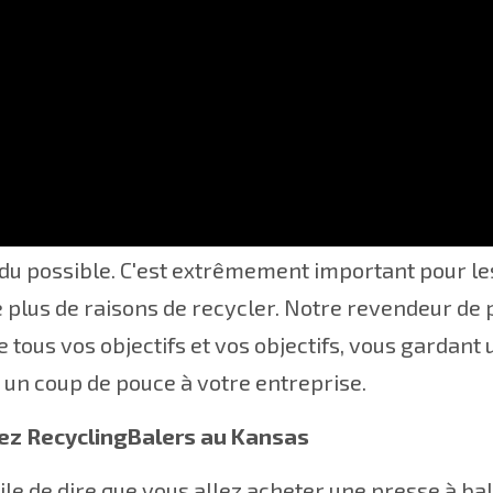
 meilleurs moyens d'aider l'environnement et de p
u possible. C'est extrêmement important pour les p
 plus de raisons de recycler. Notre revendeur de 
e tous vos objectifs et vos objectifs, vous gardan
un coup de pouce à votre entreprise.
z RecyclingBalers au Kansas
acile de dire que vous allez acheter une presse à bal