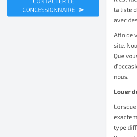
CONTACTER LE
CONCESSIONNAIRE
la liste
avec des
Afin de 
site. No
Que vous
d'occasi
nous.
Louer d
Lorsque 
exacteme
type dif