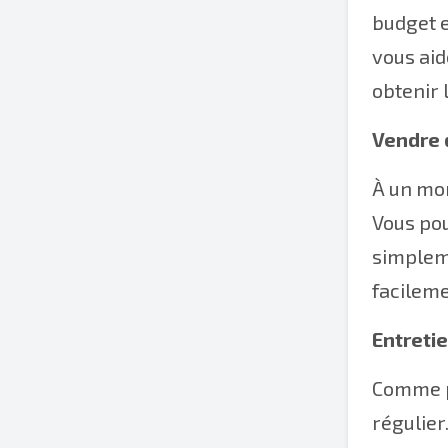
budget e
vous aid
obtenir 
Vendre 
À un mom
Vous po
simpleme
facileme
Entreti
Comme po
régulier