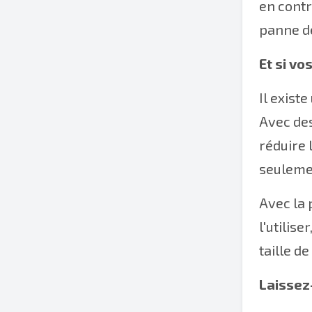
en contr
panne de
Et si vo
Il exist
Avec de
réduire 
seulemen
Avec la 
l'utilis
taille d
Laissez-