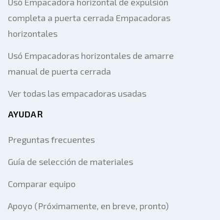
Enviar listado a correo electrónico
Usó Empacadora horizontal de expulsión
completa a puerta cerrada Empacadoras
Nombre completo
horizontales
Listado de mensajes de texto al dispositivo
Usó Empacadoras horizontales de amarre
móvil
manual de puerta cerrada
Dirección de correo electrónico
Ver todas las empacadoras usadas
Tu nombre completo
AYUDAR
Móvil
Preguntas frecuentes
Información Adicional
Guía de selección de materiales
Enviar
Comparar equipo
Apoyo (Próximamente, en breve, pronto)