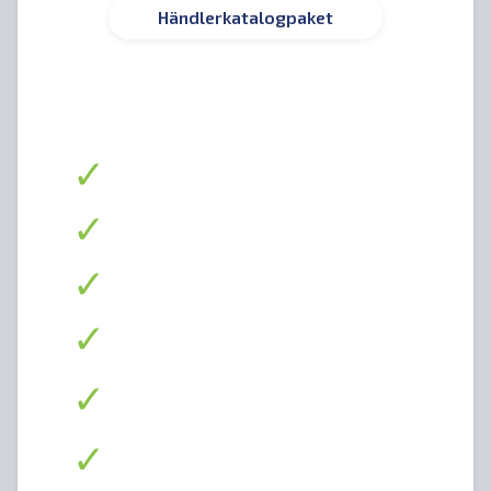
Händlerkatalogpaket
$999.99
Jährlich
24/7 Zugang zum Händlerkatalog
Verkaufe national nur an Händler
Unbegrenzte Leads und Chats
Mobil-, App- und Desktop-Anwendungen
Sofortige Mobil- und E-Mail-
Benachrichtigung, wenn ein Händler
interessiert ist
Produktdetails & Beschreibungen