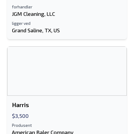
forhandler
JGM Cleaning, LLC
Send til en venn
ligger ved
Grand Saline, TX, US
Det kreves enten e-postadresse eller
mobilnummerfelt
Send a Message
Send oppføring til e-post
Fullt navn
Tekstoppføring til mobilenhet
Harris
Epostadresse
$3,500
Ditt fulle navn
Produsent
American Baler Company