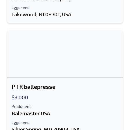
Mobil
ligger ved
Lakewood, NJ 08701, USA
Tilleggsinformasjon
Sende
Sende
PTR ballepresse
$3,000
Produsent
Balemaster USA
ligger ved
Silver Spring, MD 20903, USA