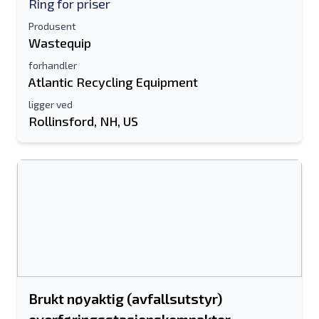
Ring for priser
Produsent
Wastequip
forhandler
Atlantic Recycling Equipment
ligger ved
Rollinsford, NH, US
Send til en venn
Det kreves enten e-postadresse eller
mobilnummerfelt
Send a Message
Send oppføring til e-post
Brukt nøyaktig (avfallsutstyr)
Fullt navn