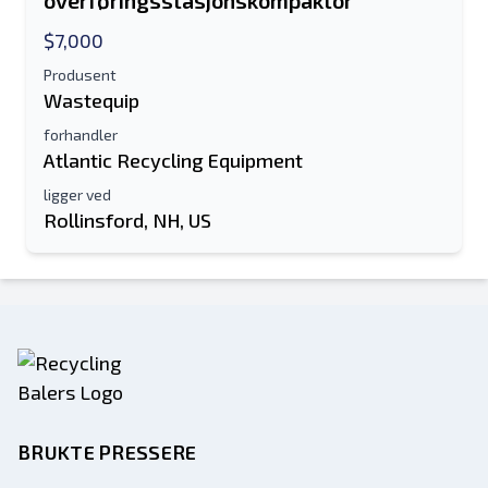
overføringsstasjonskompaktor
Tekstoppføring til mobilenhet
$7,000
Produsent
Epostadresse
Wastequip
forhandler
Ditt fulle navn
Atlantic Recycling Equipment
ligger ved
Mobil
Rollinsford, NH, US
Tilleggsinformasjon
Sende
BRUKTE PRESSERE
Sende