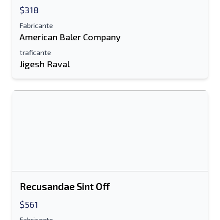
Lista de texto para dispositivo móvel
$318
Fabricante
Endereço de e-mail
American Baler Company
Seu nome completo
traficante
Jigesh Raval
Móvel
informação adicional
Enviar
Recusandae Sint Off
Enviar
$561
Fabricante