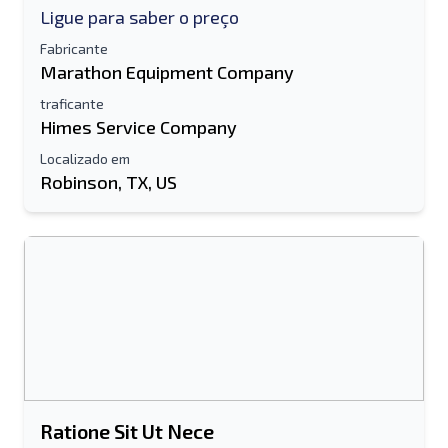
Ligue para saber o preço
Fabricante
Marathon Equipment Company
traficante
Himes Service Company
Localizado em
Robinson, TX, US
Enviar para um amigo
O campo de endereço de e-mail ou
número de celular é obrigatório
Send a Message
Enviar lista para e-mail
Nome completo
Ratione Sit Ut Nece