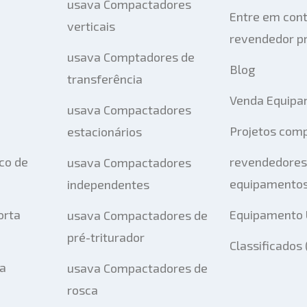
usava Compactadores
Entre em con
verticais
revendedor pr
usava Comptadores de
Blog
transferência
Venda Equipa
usava Compactadores
Projetos com
estacionários
co de
revendedores
usava Compactadores
equipamentos
independentes
orta
Equipamento 
usava Compactadores de
pré-triturador
Classificados
ta
usava Compactadores de
rosca