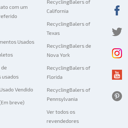
RecyclingBalers of
tato com um
California
eferido
RecyclingBalers of
Texas
mentos Usados
RecyclingBalers de
pletos
Nova York
 de
RecyclingBalers of
 usados
Florida
Usado Vendido
RecyclingBalers of
Pennsylvania
 (Em breve)
Ver todos os
revendedores