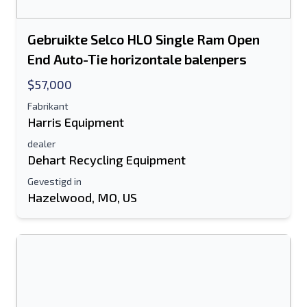
Gebruikte Selco HLO Single Ram Open
End Auto-Tie horizontale balenpers
$57,000
Stuur naar een vriend
Fabrikant
Harris Equipment
dealer
Het veld E-mailadres of Mobiel nummer
Dehart Recycling Equipment
is verplicht
Gevestigd in
Send a Message
Hazelwood, MO, US
Stuur vermelding naar e-mail
Voor-en achternaam
Sms-lijst naar mobiel apparaat
E-mailadres