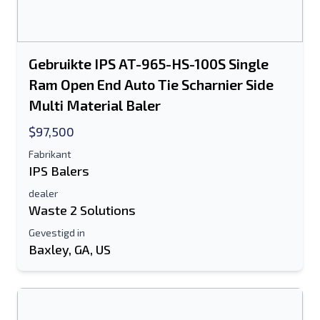
Je volledige naam
Gebruikte IPS AT-965-HS-100S Single
Mobiel
Ram Open End Auto Tie Scharnier Side
Extra informatie
Multi Material Baler
$97,500
Sturen
Fabrikant
IPS Balers
dealer
Waste 2 Solutions
Gevestigd in
Baxley, GA, US
Sturen