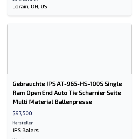
Lorain, OH, US
An einen Freund senden
Es ist entweder eine E-Mail-Adresse oder
ein Feld für die Handynummer
erforderlich
Send a Message
Listing per E-Mail senden
Gebrauchte IPS AT-965-HS-100S Single
Vollständiger Name
Ram Open End Auto Tie Scharnier Seite
Multi Material Ballenpresse
Textliste auf Mobilgerät
$97,500
E-Mail-Addresse
Hersteller
IPS Balers
Ihren vollständigen Namen