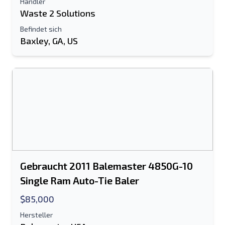
Händler
Handy, Mobiltelefon
Waste 2 Solutions
Befindet sich
Baxley, GA, US
zusätzliche Information
Senden
Senden
Gebraucht 2011 Balemaster 4850G-10
Single Ram Auto-Tie Baler
$85,000
Hersteller