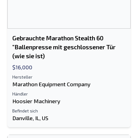
Gebrauchte Marathon Stealth 60
"Ballenpresse mit geschlossener Tür
(wie sie ist)
$16,000
Hersteller
Marathon Equipment Company
Händler
An einen Freund senden
Hoosier Machinery
Befindet sich
Danville, IL, US
Es ist entweder eine E-Mail-Adresse oder
ein Feld für die Handynummer
erforderlich