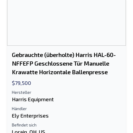
Send a Message
Listing per E-Mail senden
Vollständiger Name
Textliste auf Mobilgerät
Gebrauchte (überholte) Harris HAL-60-
E-Mail-Addresse
NFFEFP Geschlossene Tür Manuelle
Krawatte Horizontale Ballenpresse
Ihren vollständigen Namen
$79,500
Handy, Mobiltelefon
Hersteller
Harris Equipment
zusätzliche Information
Händler
Ely Enterprises
Senden
Befindet sich
Lorain, OH, US