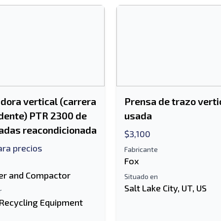
ora vertical (carrera
Prensa de trazo verti
dente) PTR 2300 de
usada
adas reacondicionada
$3,100
ra precios
Fabricante
Fox
er and Compactor
Situado en
Salt Lake City, UT, US
r
 Recycling Equipment