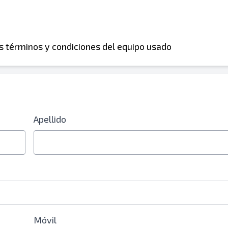
os términos y condiciones del equipo usado
 electrónico o número de teléfono móvil
Apellido
óvil
Móvil