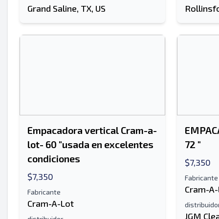
Grand Saline, TX, US
Rollinsf
Empacadora vertical Cram-a-
EMPACA
lot- 60 "usada en excelentes
72 "
condiciones
$7,350
$7,350
Fabricante
Cram-A-
Fabricante
Cram-A-Lot
distribuido
JGM Clea
distribuidor