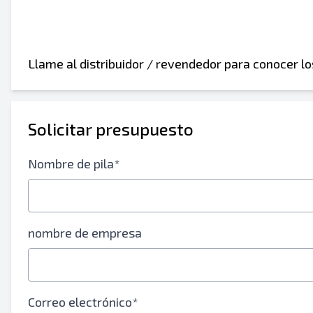
Llame al distribuidor / revendedor para conocer l
Enviar a un amigo
Solicitar presupuesto
Se requiere el campo de dirección de correo
Nombre de pila*
Enviar listado a correo electrónico
Send a Message
Nombre completo
nombre de empresa
Listado de mensajes de texto al dispositivo m
Dirección de correo electrónico
Correo electrónico*