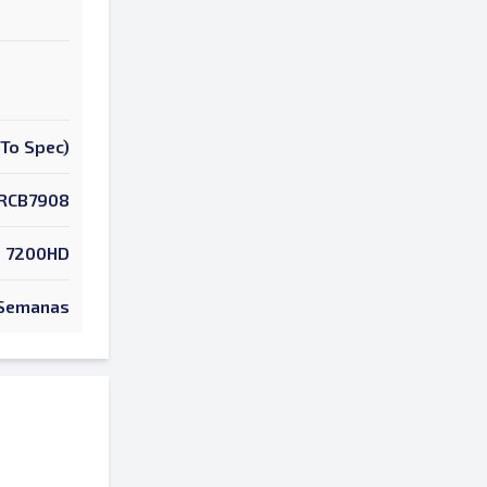
To Spec)
RCB7908
7200HD
Semanas