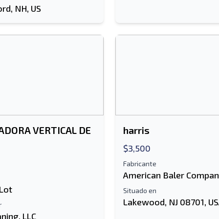
ord, NH, US
DORA VERTICAL DE
harris
$3,500
Fabricante
American Baler Compa
Lot
Situado en
Lakewood, NJ 08701, U
r
ning, LLC