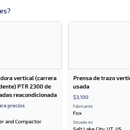
es?
ora vertical (carrera
Prensa de trazo verti
dente) PTR 2300 de
usada
adas reacondicionada
$3,100
ra precios
Fabricante
Fox
er and Compactor
Situado en
Salt Lake City, UT, US