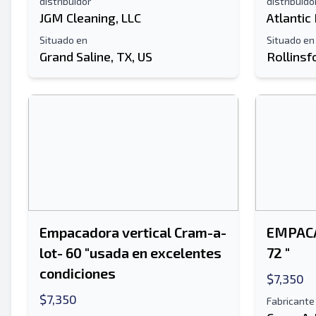
distribuidor
distribuido
JGM Cleaning, LLC
Atlantic
Situado en
Situado en
Grand Saline, TX, US
Rollinsf
Empacadora vertical Cram-a-
EMPACA
lot- 60 "usada en excelentes
72 "
condiciones
$7,350
$7,350
Fabricante