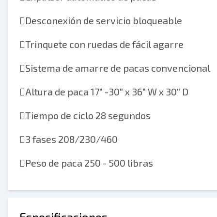

Desconexión de servicio bloqueable

Trinquete con ruedas de fácil agarre

Sistema de amarre de pacas convencional

Altura de paca 17" -30" x 36" W x 30" D

Tiempo de ciclo 28 segundos

3 fases 208/230/460

Peso de paca 250 - 500 libras
Especificaciones