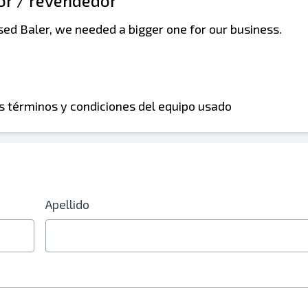
dor / revendedor
used Baler, we needed a bigger one for our business.
os términos y condiciones del equipo usado
 electrónico o número de teléfono móvil
Apellido
óvil