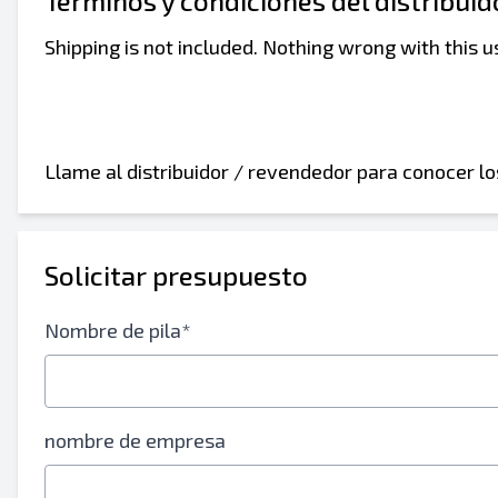
Términos y condiciones del distribui
Shipping is not included. Nothing wrong with this 
Enviar a un amigo
Llame al distribuidor / revendedor para conocer l
Se requiere el campo de dirección de correo
Solicitar presupuesto
Enviar listado a correo electrónico
Send a Message
Nombre de pila*
Nombre completo
Listado de mensajes de texto al dispositivo m
nombre de empresa
Dirección de correo electrónico