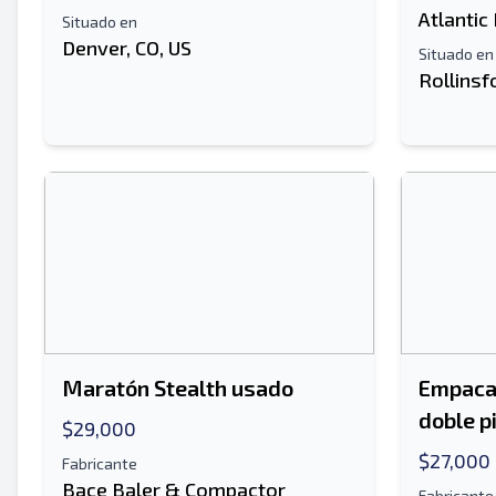
Atlantic
Situado en
Denver, CO, US
Situado en
Rollinsf
Maratón Stealth usado
Empacad
doble p
$29,000
$27,000
Fabricante
Bace Baler & Compactor
Fabricante