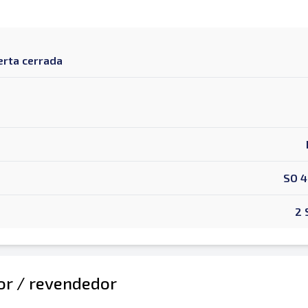
erta cerrada
SO 
2 
dor / revendedor