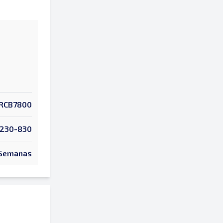
RCB7800
4230-830
Semanas