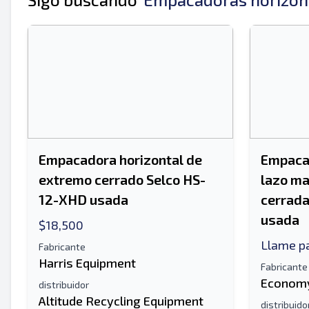
Tu nombre completo
Móvil
Información Adicional
Empacadora horizontal de
Empacad
extremo cerrado Selco HS-
lazo ma
12-XHD usada
cerrad
usada
$18,500
Llame pa
Fabricante
Harris Equipment
Fabricante
Economy
distribuidor
Altitude Recycling Equipment
distribuido