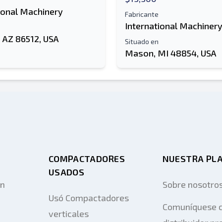
ional Machinery
Fabricante
International Machiner
 AZ 86512, USA
Situado en
Mason, MI 48854, USA
COMPACTADORES
NUESTRA PL
USADOS
on
Sobre nosotro
Usó Compactadores
Comuníquese c
verticales