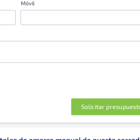
Móvil
 electrónico o número de teléfono móvil
Solicitar presupues
óvil
ales de amarre manual de puerta cerrad