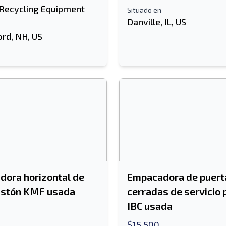
 Recycling Equipment
Situado en
Danville, IL, US
ord, NH, US
ora horizontal de
Empacadora de puert
istón KMF usada
cerradas de servicio
IBC usada
$15,500