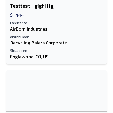
Testtest Hgjghj Hgj
$1,444
Fabricante
AirBorn Industries
distribuidor
Recycling Balers Corporate
Enviar a un amigo
Situado en
Englewood, CO, US
Se requiere el campo de dirección de
correo electrónico o número de teléfono
móvil
Send a Message
Enviar listado a correo electrónico
Nombre completo