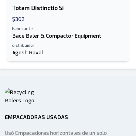
Totam Distinctio Si
Listado de mensajes de texto al dispositivo
$302
móvil
Dirección de correo electrónico
Fabricante
Bace Baler & Compactor Equipment
distribuidor
Tu nombre completo
Jigesh Raval
Móvil
Información Adicional
Enviar
EMPACADORAS USADAS
Usó Empacadoras horizontales de un solo