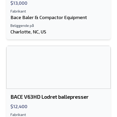
$13,000
Tekstoversigt til mobilenhed
Fabrikant
Bace Baler & Compactor Equipment
Email adresse
Beliggende på
Charlotte, NC, US
Dit fulde navn
Mobil
Yderligere Information
Sende
BACE V63HD Lodret ballepresser
$12,400
Sende
Fabrikant