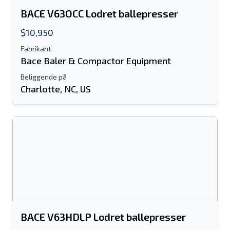
BACE V63OCC Lodret ballepresser
$10,950
Fabrikant
Bace Baler & Compactor Equipment
Beliggende på
Charlotte, NC, US
Send til en ven
Der kræves enten e-mail-adresse eller
mobilnummerfelt
Send a Message
Send fortegnelse til e-mail
Fulde navn
BACE V63HDLP Lodret ballepresser