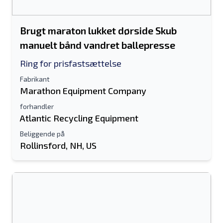
Brugt maraton lukket dørside Skub
manuelt bånd vandret ballepresse
Ring for prisfastsættelse
Fabrikant
Marathon Equipment Company
forhandler
Atlantic Recycling Equipment
Beliggende på
Rollinsford, NH, US
Send til en ven
Der kræves enten e-mail-adresse eller