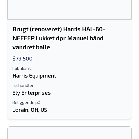
mobilnummerfelt
Send a Message
Send fortegnelse til e-mail
Brugt (renoveret) Harris HAL-60-
Fulde navn
NFFEFP Lukket dør Manuel bånd
vandret balle
Tekstoversigt til mobilenhed
$79,500
Email adresse
Fabrikant
Harris Equipment
Dit fulde navn
forhandler
Ely Enterprises
Mobil
Beliggende på
Lorain, OH, US
Yderligere Information
Sende