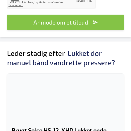
Anmode om et tilbud
Leder stadig efter
Lukket dør
manuel bånd vandrette pressere?
Brugt Selco HS-12-XHD Lukket ende