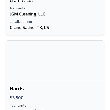
Cram-A-Lot
Seu nome completo
traficante
JGM Cleaning, LLC
Móvel
Localizado em
Grand Saline, TX, US
informação adicional
Enviar
Enviar
Harris
$3,500
Fabricante