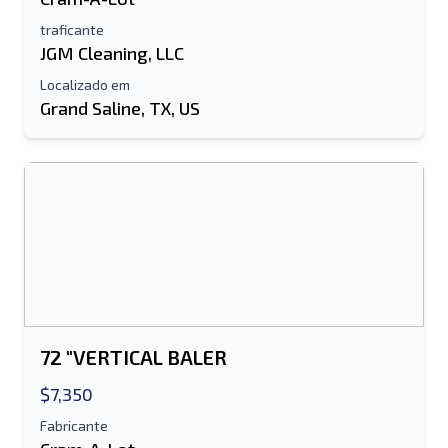
traficante
JGM Cleaning, LLC
Localizado em
Grand Saline, TX, US
Enviar para um amigo
O campo de endereço de e-mail ou
número de celular é obrigatório
Send a Message
Enviar lista para e-mail
Nome completo
72 "VERTICAL BALER
Lista de texto para dispositivo móvel
$7,350
Fabricante
Endereço de e-mail