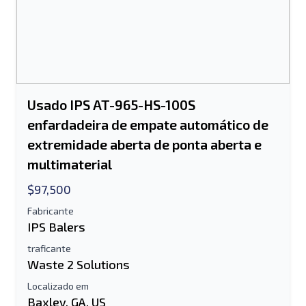
informação adicional
Enviar
Usado IPS AT-965-HS-100S
enfardadeira de empate automático de
extremidade aberta de ponta aberta e
Enviar
multimaterial
$97,500
Fabricante
IPS Balers
traficante
Waste 2 Solutions
Localizado em
Baxley, GA, US