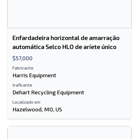
Enviar para um amigo
O campo de endereço de e-mail ou
número de celular é obrigatório
Enfardadeira horizontal de amarração
automática Selco HLO de aríete único
Send a Message
Enviar lista para e-mail
$57,000
Nome completo
Fabricante
Harris Equipment
Lista de texto para dispositivo móvel
traficante
Dehart Recycling Equipment
Endereço de e-mail
Localizado em
Hazelwood, MO, US
Seu nome completo
Móvel