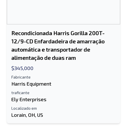
O campo de endereço de e-mail ou
número de celular é obrigatório
Recondicionada Harris Gorilla 200T-
Send a Message
Enviar lista para e-mail
12/9-CD Enfardadeira de amarração
automática e transportador de
Nome completo
alimentação de duas ram
Lista de texto para dispositivo móvel
$345,000
Fabricante
Endereço de e-mail
Harris Equipment
traficante
Seu nome completo
Ely Enterprises
Móvel
Localizado em
Lorain, OH, US
informação adicional