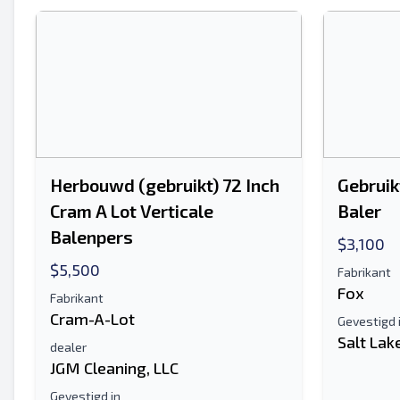
Je volledige naam
Mobiel
Extra informatie
Herbouwd (gebruikt) 72 Inch
Gebruik
Cram A Lot Verticale
Baler
Balenpers
$3,100
$5,500
Fabrikant
Fox
Fabrikant
Cram-A-Lot
Gevestigd 
Salt Lake
dealer
JGM Cleaning, LLC
Gevestigd in