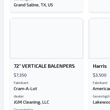
Grand Saline, TX, US
72" VERTICALE BALENPERS
Harris
$7,350
$3,500
Fabrikant
Fabrikant
Cram-A-Lot
America
dealer
Gevestigd 
JGM Cleaning, LLC
Lakewoo
Gevestigd in