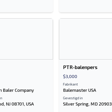
PTR-balenpers
$3,000
Fabrikant
n Baler Company
Balemaster USA
in
Gevestigd in
d, NJ 08701, USA
Silver Spring, MD 20903