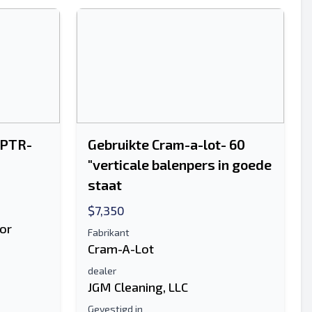
Sturen
 PTR-
Gebruikte Cram-a-lot- 60
"verticale balenpers in goede
staat
$7,350
Sturen
or
Fabrikant
Cram-A-Lot
dealer
JGM Cleaning, LLC
Gevestigd in