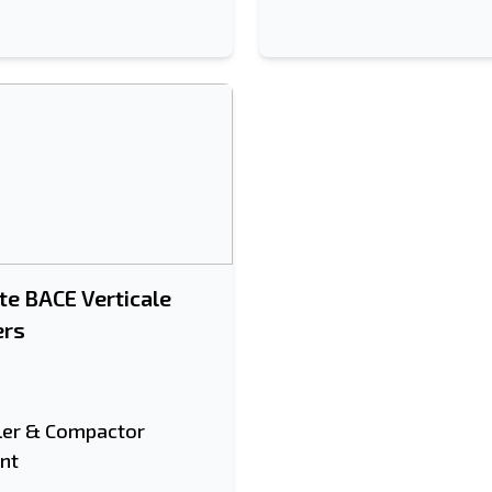
te BACE Verticale
ers
ler & Compactor
nt