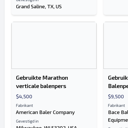
Grand Saline, TX, US
Gebruikte Marathon
Gebruik
verticale balenpers
Balenp
$4,500
$9,500
Fabrikant
Fabrikant
American Baler Company
Bace Ba
Equipme
Gevestigd in
Milwaukee, WI 53202, USA