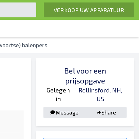
VERKOOP UW APPARATUUR
waartse) balenpers
Bel voor een
prijsopgave
Gelegen
Rollinsford, NH,
in
US
Message
Share