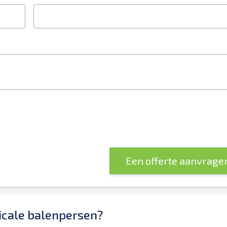
erplicht
Een offerte aanvrage
icale balenpersen?