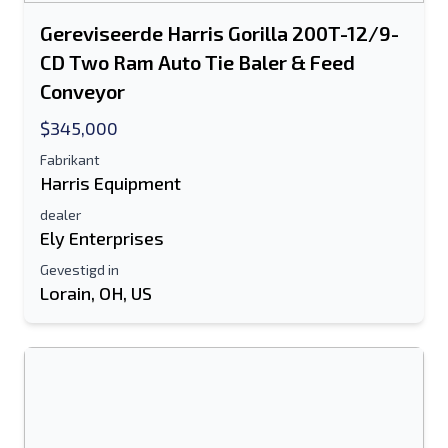
Gereviseerde Harris Gorilla 200T-12/9-
CD Two Ram Auto Tie Baler & Feed
Conveyor
Stuur naar een vriend
$345,000
Fabrikant
Harris Equipment
Het veld E-mailadres of Mobiel nummer
is verplicht
dealer
Ely Enterprises
Send a Message
Stuur vermelding naar e-mail
Gevestigd in
Lorain, OH, US
Voor-en achternaam
Sms-lijst naar mobiel apparaat
E-mailadres