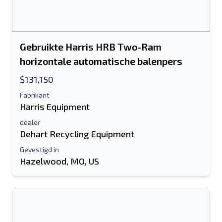
Je volledige naam
Mobiel
Gebruikte Harris HRB Two-Ram
Extra informatie
horizontale automatische balenpers
$131,150
Sturen
Fabrikant
Harris Equipment
dealer
Dehart Recycling Equipment
Gevestigd in
Hazelwood, MO, US
Sturen