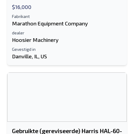
$16,000
Fabrikant
Marathon Equipment Company
dealer
Hoosier Machinery
Gevestigd in
Danville, IL, US
Stuur naar een vriend
Het veld E-mailadres of Mobiel nummer
is verplicht
Send a Message
Stuur vermelding naar e-mail
Voor-en achternaam
Gebruikte (gereviseerde) Harris HAL-60-