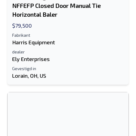
NFFEFP Closed Door Manual Tie
Sms-lijst naar mobiel apparaat
Horizontal Baler
$79,500
E-mailadres
Fabrikant
Je volledige naam
Harris Equipment
dealer
Mobiel
Ely Enterprises
Gevestigd in
Extra informatie
Lorain, OH, US
Sturen
Sturen