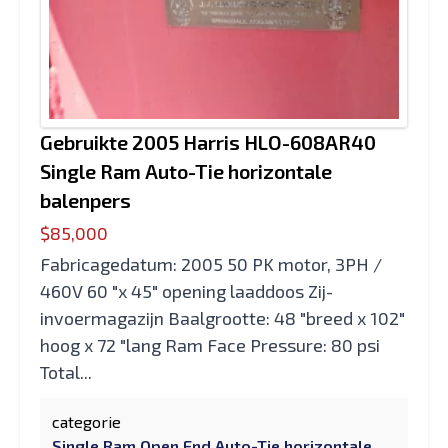
Gebruikte 2005 Harris HLO-608AR40
Single Ram Auto-Tie horizontale
balenpers
$85,000
Fabricagedatum: 2005 50 PK motor, 3PH /
460V 60 "x 45" opening laaddoos Zij-
invoermagazijn Baalgrootte: 48 "breed x 102"
hoog x 72 "lang Ram Face Pressure: 80 psi
Total...
categorie
Single Ram Open End Auto-Tie horizontale