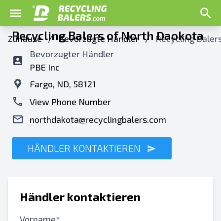
Recycling Balers of North Daokota
Zuhause
/
Bevorzugte Händler
/
Recycling Baler
Bevorzugter Händler
PBE Inc
Fargo, ND, 58121
View Phone Number
northdakota@recyclingbalers.com
HÄNDLER KONTAKTIEREN
Händler kontaktieren
Vorname*